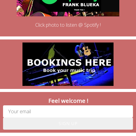
Click photo to listen @ Spotify !
Feel welcome !
SIGN UP