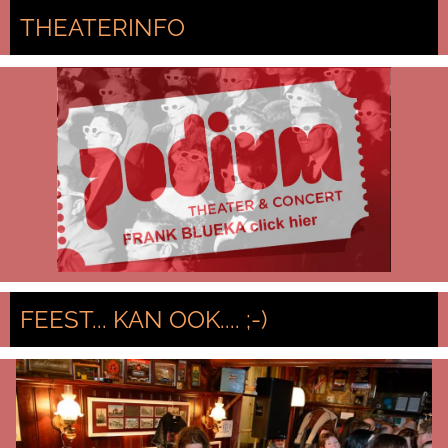
THEATERINFO
FEEST... KAN OOK.... ;-)